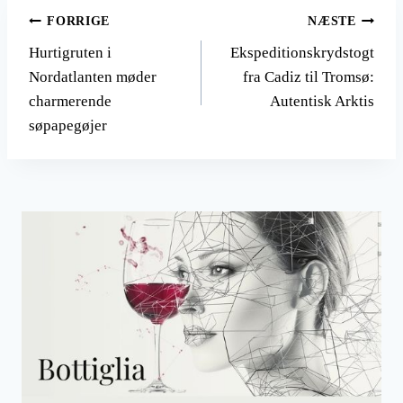
Indlægsnavigation
FORRIGE
NÆSTE
Hurtigruten i
Ekspeditionskrydstogt
Nordatlanten møder
fra Cadiz til Tromsø:
charmerende
Autentisk Arktis
søpapegøjer