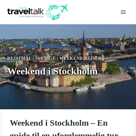
Fortsæt
til
indhold
REJSEMÅL
|
SVERIGE
|
WEEKEND REJSER
Weekend i Stockholm
Weekend i Stockholm – En
guide til en uforglemmelig tur