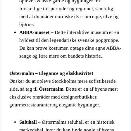
opleve svenske gårde og bygninger fra
forskellige tidsperioder og regioner, samtidig
med at du møder nordiske dyr som elge, ulve og
bjørne.
ABBA-museet
– Dette interaktive museum er en
hyldest til den legendariske svenske popgruppe.
Du kan prøve kostumer, optage dine egne ABBA-
sange og lære mere om bandets historie.
Østermalm – Elegance og eksklusivitet
Ønsker du at opleve Stockholms mere sofistikerede
side, så tag til
Östermalm
. Dette er en af byens mest
eksklusive områder med designerbutikker,
gourmetrestauranter og elegante bygninger.
Saluhall
– Østermalms saluhall er en historisk
markedshal, hvor du kan finde nogle af byens