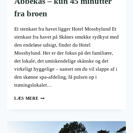
Abbekås – kun 45 minutter
fra broen
Et stenkast fra havet ligger Hotel Mossbylund Et
stenkast fra havet på Skånes smukke sydkyst med
den endeløse udsigt, finder du Hotel
Mossbylund. Her er der fokus på det familiære,
det lokale, det umiskendelige skånske og det
virkeligt hyggelige – uanset om du vil slappe af i
den skønne spa-afdeling, få pulsen op i
træningslokalet…
HOTELL
LÆS MERE
MOSSBYLUND
I
ABBEKÅS
–
KUN