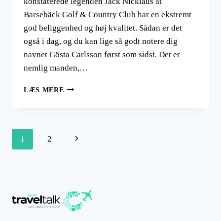
konstaterede legenden Jack Nicklaus at
Barsebäck Golf & Country Club har en ekstremt
god beliggenhed og høj kvalitet. Sådan er det
også i dag, og du kan lige så godt notere dig
navnet Gösta Carlsson først som sidst. Det er
nemlig manden,…
BARSEBÄCK
LÆS MERE
GOLF-
OG
COUNTRY
CLUB
Side
Næste
1
2
navigation
side