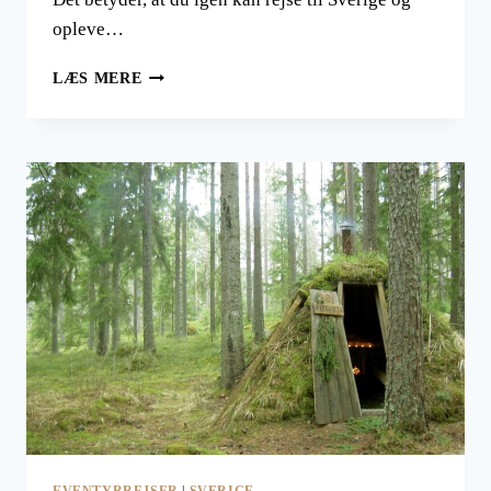
opleve…
SVERIGE
LÆS MERE
ÅBEN
IGEN!
EVENTYRREJSER
|
SVERIGE