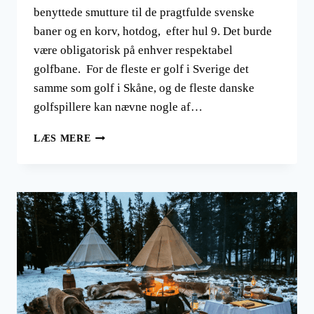
benyttede smutture til de pragtfulde svenske
baner og en korv, hotdog, efter hul 9. Det burde
være obligatorisk på enhver respektabel
golfbane. For de fleste er golf i Sverige det
samme som golf i Skåne, og de fleste danske
golfspillere kan nævne nogle af…
GOLF
LÆS MERE
I
SVERIGE
LOKKER
DANSKERNE
TIL
DE
SKØNNE
BANER