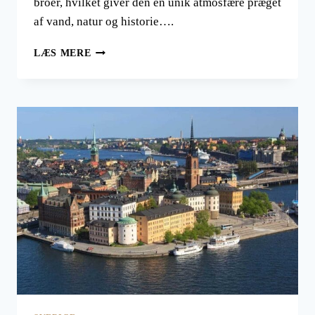
broer, hvilket giver den en unik atmosfære præget
af vand, natur og historie….
WEEKEND
LÆS MERE
I
STOCKHOLM