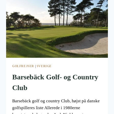
45
MINUTTER
FRA
BROEN
GOLFREJSER
|
SVERIGE
Barsebäck Golf- og Country
Club
Barsebäck golf og country Club, højst på danske
golfspilleres liste Allerede i 1980erne