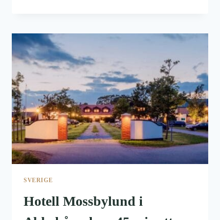
ECO-
LODGE,
HELT
ANDERLEDES
HYTTEFERIE
I
SVERIGE
SVERIGE
Hotell Mossbylund i