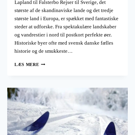
Lapland til Falsterbo Rejser til Sverige, det
største af de skandinaviske lande og det tredje
største land i Europa, er spækket med fantastiske
steder at udforske. Fra spektakulære landskaber
og vandrestier i nord til postkort perfekte øer.
Historiske byer ofte med svensk danske fælles
historie og de smukkeste…
REJSER
LÆS MERE
TIL
SVERIGE
ÅRET
RUNDT,
10
UFORGLEMMELIGE
REJSEFORSLAG