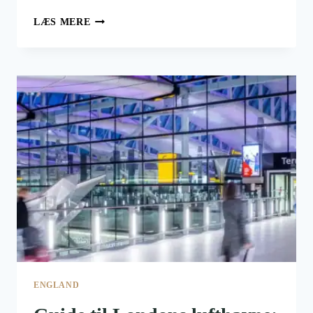
DE
LÆS MERE
BEDSTE
LUFTHAVNE
I
LONDON
FOR
DIG?
ENGLAND