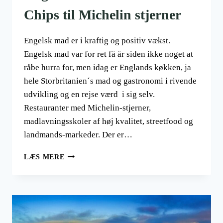
Chips til Michelin stjerner
Engelsk mad er i kraftig og positiv vækst.
Engelsk mad var for ret få år siden ikke noget at
råbe hurra for, men idag er Englands køkken, ja
hele Storbritanien´s mad og gastronomi i rivende
udvikling og en rejse værd i sig selv.
Restauranter med Michelin-stjerner,
madlavningsskoler af høj kvalitet, streetfood og
landmands-markeder. Der er…
ENGELSK
LÆS MERE
MAD
FRA
FISH
&
CHIPS
TIL