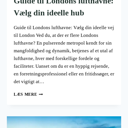
Guide til Londons lufthavne:
Vælg din ideelle hub
Guide til Londons lufthavne: Vælg din ideelle vej
til London Ved du, at der er flere Londons
lufthavne? En pulserende metropol kendt for sin
mangfoldighed og dynamik, betjenes af et utal af
lufthavne, hver med forskellige fordele og
faciliteter. Uanset om du er en hyppig rejsende,
en forretningsprofessionel eller en fritidssøger, er
det vigtigt at…
GUIDE
LÆS MERE
TIL
LONDONS
LUFTHAVNE:
VÆLG
DIN