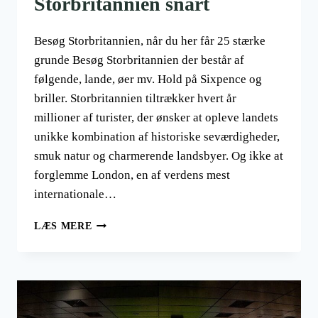
Storbritannien snart
Besøg Storbritannien, når du her får 25 stærke
grunde Besøg Storbritannien der består af
følgende, lande, øer mv. Hold på Sixpence og
briller. Storbritannien tiltrækker hvert år
millioner af turister, der ønsker at opleve landets
unikke kombination af historiske seværdigheder,
smuk natur og charmerende landsbyer. Og ikke at
forglemme London, en af verdens mest
internationale…
25
LÆS MERE
GODE
GRUNDE
TIL
AT
BESØGE
STORBRITANNIEN