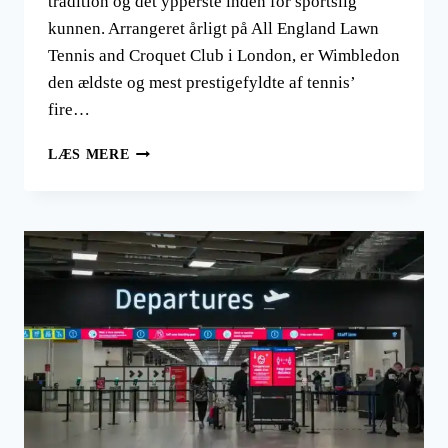
tradition og det ypperste inden for sportslig
kunnen. Arrangeret årligt på All England Lawn
Tennis and Croquet Club i London, er Wimbledon
den ældste og mest prestigefyldte af tennis’
fire…
WIMBLEDON
LÆS MERE
2024