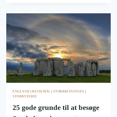
EUROPAS
MÅSKE
MEST
VARIEREDE
REJSEMÅL.
ENGLAND
|
REJSEMÅL
|
STORBRITANNIEN
|
STORBYFERIE
25 gode grunde til at besøge