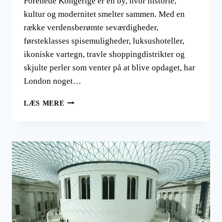
Forenede Kongerige er en by, hvor historie,
kultur og modernitet smelter sammen. Med en
række verdensberømte seværdigheder,
førsteklasses spisemuligheder, luksushoteller,
ikoniske vartegn, travle shoppingdistrikter og
skjulte perler som venter på at blive opdaget, har
London noget…
HVAD
LÆS MERE
MAN
SKAL
SE
I
LONDON
PÅ
EN
WEEK-
END?