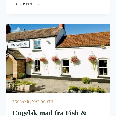
BRITISH
LÆS MERE
MUSEUM
I
LONDON
ENGLAND
|
MAD OG VIN
Engelsk mad fra Fish &