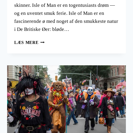
skinner. Isle of Man er en togentusiasts drøm —
og en uventet smuk ferie. Isle of Man er en
fascinerende ø med noget af den smukkeste natur
i De Britiske Øer: bløde…
ISLE
LÆS MERE
OF
MAN
PÅ
SKINNER:
DAMPTOG,
VETERANBANER
OG
BJERGBANE