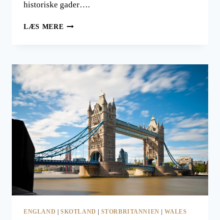
historiske gader….
HALLOWEEN
LÆS MERE
REJSEMÅL
–
HVOR
SKAL
DU
FEJRE
ÅRETS
MEST
UHYGGELIGE
TID?
ENGLAND
|
SKOTLAND
|
STORBRITANNIEN
|
WALES