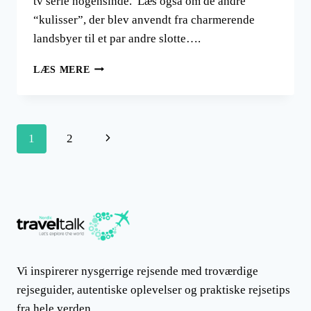
tv serie nogensinde. Læs også om de andre
“kulisser”, der blev anvendt fra charmerende
landsbyer til et par andre slotte….
DOWNTON
LÆS MERE
ABBEY
BLEV
OPTAGET
PÅ
Side
Næste
1
2
HIGHCLERE
CASTLE
navigation
side
I
ENGLAND
Vi inspirerer nysgerrige rejsende med troværdige
rejseguider, autentiske oplevelser og praktiske rejsetips
fra hele verden.