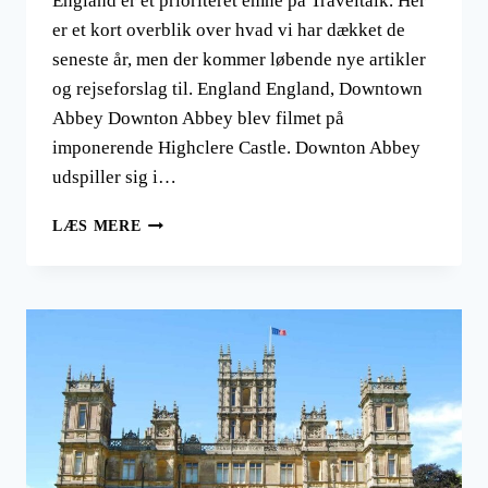
England er et prioriteret emne på Traveltalk. Her
er et kort overblik over hvad vi har dækket de
seneste år, men der kommer løbende nye artikler
og rejseforslag til. England England, Downtown
Abbey Downton Abbey blev filmet på
imponerende Highclere Castle. Downton Abbey
udspiller sig i…
REJSER
LÆS MERE
TIL
ENGLAND
FRA
LONDON
TIL
CORNWALL
OG
WALES