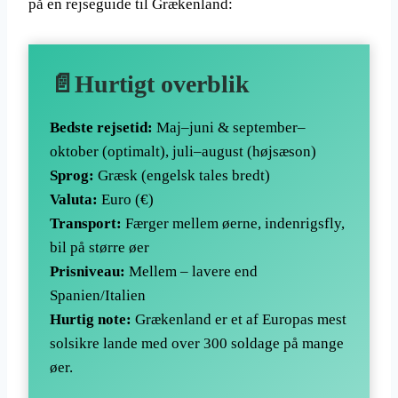
på en rejseguide til Grækenland:
📄Hurtigt overblik
Bedste rejsetid:
Maj–juni & september–
oktober (optimalt), juli–august (højsæson)
Sprog:
Græsk (engelsk tales bredt)
Valuta:
Euro (€)
Transport:
Færger mellem øerne, indenrigsfly,
bil på større øer
Prisniveau:
Mellem – lavere end
Spanien/Italien
Hurtig note:
Grækenland er et af Europas mest
solsikre lande med over 300 soldage på mange
øer.