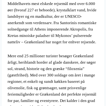
Middelhavets mest elskede rejsemål med over 6.000
øer (hvoraf 227 er beboede), krystalklart vand, hvide
landsbyer og en madkultur, der er UNESCO-
anerkendt som verdensarv. Fra Santorinis romantiske
solnedgange til Athens imponerende Akropolis, fra
Kretas minoiske paladser til Mykonos’ pulserende
natteliv – Grækenland har noget for enhver rejsende.
Mere end 25 millioner turister besøger Grækenland
årligt, heriblandt horder af glade danskere, der søger
sol, strand, historie og den græske “filoxenia”
(gæstfrihed). Med over 300 soldage om året i mange
regioner, et enkelt og sundt køkken baseret på
olivenolie, fisk og grøntsager, samt prisvenlige
feriemuligheder er Grækenland det perfekte rejsemål
for par, familier og eventyrere. Det kalder i den grad