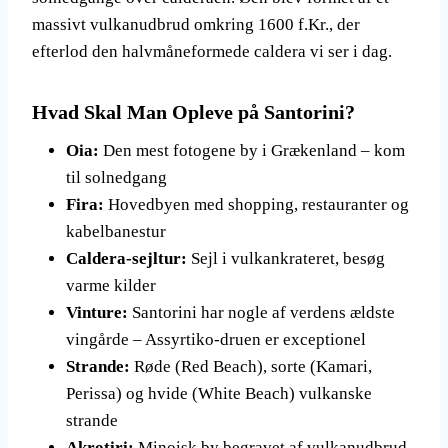
massivt vulkanudbrud omkring 1600 f.Kr., der
efterlod den halvmåneformede caldera vi ser i dag.
Hvad Skal Man Opleve på Santorini?
Oia:
Den mest fotogene by i Grækenland – kom
til solnedgang
Fira:
Hovedbyen med shopping, restauranter og
kabelbanestur
Caldera-sejltur:
Sejl i vulkankrateret, besøg
varme kilder
Vinture:
Santorini har nogle af verdens ældste
vingårde – Assyrtiko-druen er exceptionel
Strande:
Røde (Red Beach), sorte (Kamari,
Perissa) og hvide (White Beach) vulkanske
strande
Akrotiri:
Minoisk by begravet af vulkanudbrud