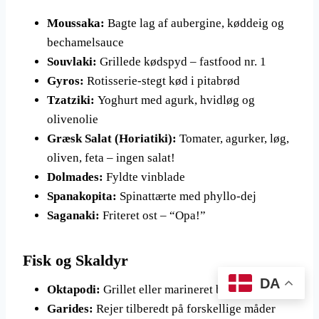
Moussaka:
Bagte lag af aubergine, køddeig og
bechamelsauce
Souvlaki:
Grillede kødspyd – fastfood nr. 1
Gyros:
Rotisserie-stegt kød i pitabrød
Tzatziki:
Yoghurt med agurk, hvidløg og
olivenolie
Græsk Salat (Horiatiki):
Tomater, agurker, løg,
oliven, feta – ingen salat!
Dolmades:
Fyldte vinblade
Spanakopita:
Spinattærte med phyllo-dej
Saganaki:
Friteret ost – “Opa!”
Fisk og Skaldyr
DA
Oktapodi:
Grillet eller marineret blæksprutte
Garides:
Rejer tilberedt på forskellige måder