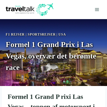
Fortsæt
til
indhold
F1 REJSER
|
SPORTSREJSER
|
USA
Formel 1 Grand Prix i Las
Vegas, overvær det berømte
race
Formel 1 Grand P rixi Las
Vegas – toppen af motorsport i