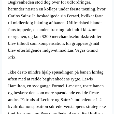
Begivenheden stod dog over for udfordringer,
herunder næsten en kollaps under første træning, hvor
Carlos Sainz Jr. beskadigede sin Ferrari, hvilket førte
til midlertidig lukning af banen. Utilfredshed blandt
fans toppede, da anden træning løb indtil kl. 4 om
morgenen, og kun $200 merchandisebutikskreditter
blev tilbudt som kompensation. En gruppesøgsmål
blev efterfølgende indgivet mod Las Vegas Grand
Prix.
Ikke desto mindre hjalp spændingen på banen lørdag
aften med at redde begivenhedens rygte. Lewis
Hamilton, en syv gange Formel 1-mester, roste banen
og beskrev den som mere spændende end de fleste
andre. På trods af Leclerc og Sainz’s indledende 1-2-
kvalifikationsposition sikrede Verstappens strategiske
træk hans sejr, og Perez nægtede til sidst Red Bull en