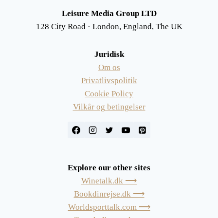
Leisure Media Group LTD
128 City Road · London, England, The UK
Juridisk
Om os
Privatlivspolitik
Cookie Policy
Vilkår og betingelser
Explore our other sites
Winetalk.dk ⟶
Bookdinrejse.dk ⟶
Worldsporttalk.com ⟶