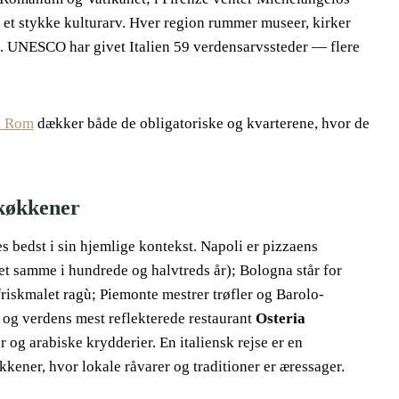
l et stykke kulturarv. Hver region rummer museer, kirker
e. UNESCO har givet Italien 59 verdensarvssteder — flere
il Rom
dækker både de obligatoriske og kvarterene, hvor de
 køkkener
s bedst i sin hjemlige kontekst. Napoli er pizzaens
et samme i hundrede og halvtreds år); Bologna står for
friskmalet ragù; Piemonte mestrer trøfler og Barolo-
og verdens mest reflekterede restaurant
Osteria
er og arabiske krydderier. En italiensk rejse er en
kkener, hvor lokale råvarer og traditioner er æressager.