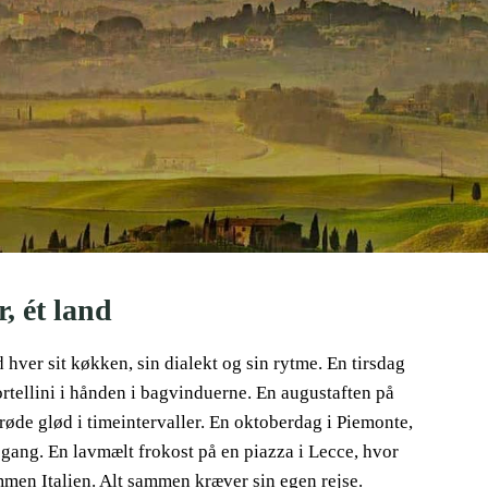
r, ét land
d hver sit køkken, sin dialekt og sin rytme. En tirsdag
rtellini i hånden i bagvinduerne. En augustaften på
øde glød i timeintervaller. En oktoberdag i Piemonte,
pgang. En lavmælt frokost på en piazza i Lecce, hvor
men Italien. Alt sammen kræver sin egen rejse.