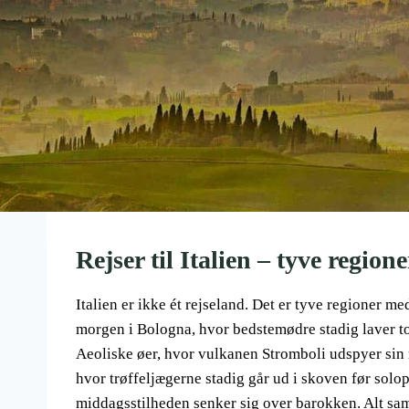
Rejser til Italien – tyve regione
Italien er ikke ét rejseland. Det er tyve regioner me
morgen i Bologna, hvor bedstemødre stadig laver to
Aeoliske øer, hvor vulkanen Stromboli udspyer sin r
hvor trøffeljægerne stadig går ud i skoven før solo
middagsstilheden senker sig over barokken. Alt sam