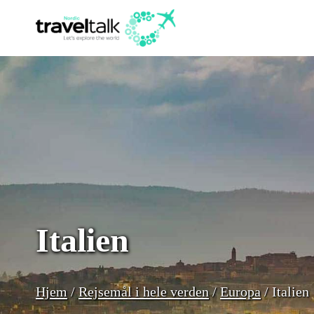
Fortsæt
til
indhold
Italien
Hjem
/
Rejsemål i hele verden
/
Europa
/
Italien