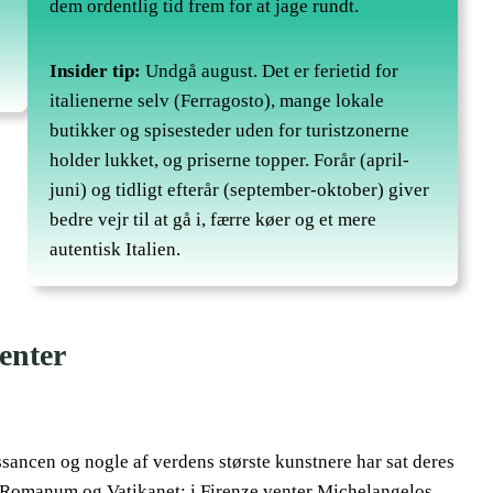
dem ordentlig tid frem for at jage rundt.
Insider tip:
Undgå august. Det er ferietid for
italienerne selv (Ferragosto), mange lokale
butikker og spisesteder uden for turistzonerne
holder lukket, og priserne topper. Forår (april-
juni) og tidligt efterår (september-oktober) giver
bedre vejr til at gå i, færre køer og et mere
autentisk Italien.
enter
ssancen og nogle af verdens største kunstnere har sat deres
 Romanum og Vatikanet; i Firenze venter Michelangelos