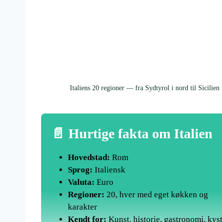
Italiens 20 regioner — fra Sydtyrol i nord til Sicilien
📄 Hurtige fakta om Italien
Hovedstad:
Rom
Sprog:
Italiensk
Valuta:
Euro
Regioner:
20, hver med eget køkken og
karakter
Kendt for:
Kunst, historie, gastronomi, kys