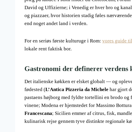
David og Uffizierne; i Venedig er hver bro og kana
og piazzaer, hvor historien stadig føles nærværend
end noget andet land i verden.
For en seriøs første kulturuge i Rom:
vores guide t
lokale rent faktisk bor.
Gastronomi der definerer verdens
Det italienske køkken er elsket globalt — og opleve
fødested (
L’Antica Pizzeria da Michele
har gjort d
pastaens højborg med fyldte tortellini en brodo og 
vinene; Modena er hjemstedet for Massimo Bottura 
Francescana
; Sicilien emmer af citrus, fisk, mandl
kulinarisk rejse gennem tyve distinkte regionale kø