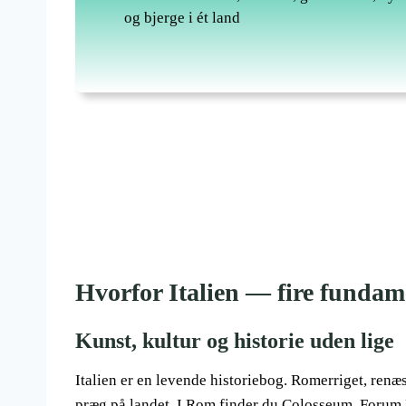
og bjerge i ét land
Hvorfor Italien — fire fundam
Kunst, kultur og historie uden lige
Italien er en levende historiebog. Romerriget, renæ
præg på landet. I Rom finder du Colosseum, Forum