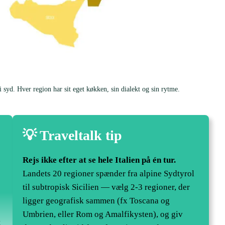
 i syd. Hver region har sit eget køkken, sin dialekt og sin rytme.
💡 Traveltalk tip
Rejs ikke efter at se hele Italien på én tur.
Landets 20 regioner spænder fra alpine Sydtyrol
til subtropisk Sicilien — vælg 2-3 regioner, der
ligger geografisk sammen (fx Toscana og
Umbrien, eller Rom og Amalfikysten), og giv
t