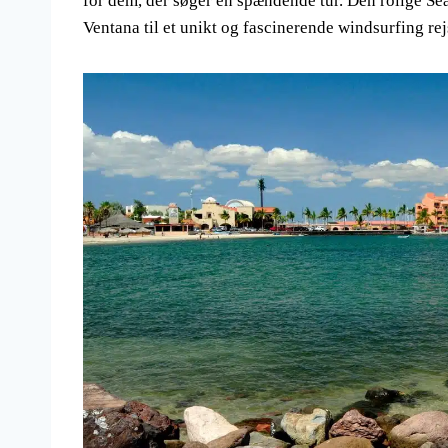
for dem, der søger en spændende tur. Den rolige Se
Ventana til et unikt og fascinerende windsurfing re