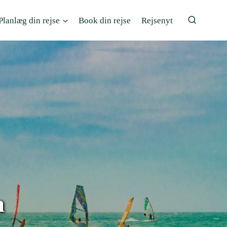
Planlæg din rejse
Book din rejse
Rejsenyt
a