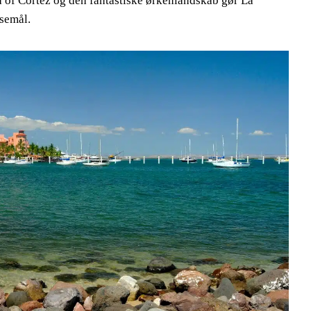
a of Cortez og den fantastiske ørkenlandskab gør La
jsemål.