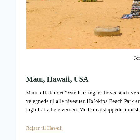
Je
Maui, Hawaii, USA
Maui, ofte kaldet “Windsurfingens hovedstad i verd
velegnede til alle niveauer. Ho’okipa Beach Park er 
fagfolk fra hele verden. Med sin afslappede atmosf
Rejser til Hawaii