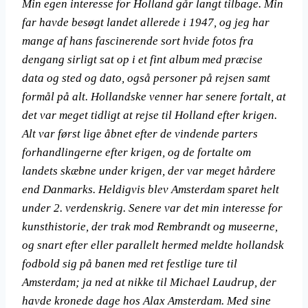
Min egen interesse for Holland går langt tilbage. Min
far havde besøgt landet allerede i 1947, og jeg har
mange af hans fascinerende sort hvide fotos fra
dengang sirligt sat op i et fint album med præcise
data og sted og dato, også personer på rejsen samt
formål på alt. Hollandske venner har senere fortalt, at
det var meget tidligt at rejse til Holland efter krigen.
Alt var først lige åbnet efter de vindende parters
forhandlingerne efter krigen, og de fortalte om
landets skæbne under krigen, der var meget hårdere
end Danmarks. Heldigvis blev Amsterdam sparet helt
under 2. verdenskrig. Senere var det min interesse for
kunsthistorie, der trak mod Rembrandt og museerne,
og snart efter eller parallelt hermed meldte hollandsk
fodbold sig på banen med ret festlige ture til
Amsterdam; ja ned at nikke til Michael Laudrup, der
havde kronede dage hos Alax Amsterdam. Med sine