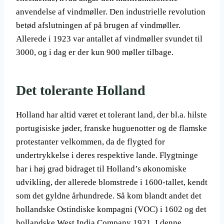
anvendelse af vindmøller. Den industrielle revolution
betød afslutningen af på brugen af vindmøller.
Allerede i 1923 var antallet af vindmøller svundet til
3000, og i dag er der kun 900 møller tilbage.
Det tolerante Holland
Holland har altid været et tolerant land, der bl.a. hilste
portugisiske jøder, franske huguenotter og de flamske
protestanter velkommen, da de flygted for
undertrykkelse i deres respektive lande. Flygtninge
har i høj grad bidraget til Holland’s økonomiske
udvikling, der allerede blomstrede i 1600-tallet, kendt
som det gyldne århundrede. Så kom blandt andet det
hollandske Ostindiske kompagni (VOC) i 1602 og det
hollandske West India Company 1921. I denne