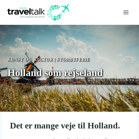
Fortsæt
til
indhold
KUNST OG KULTUR
|
STORBYFERIE
Holland som rejseland
Det er mange veje til Holland.