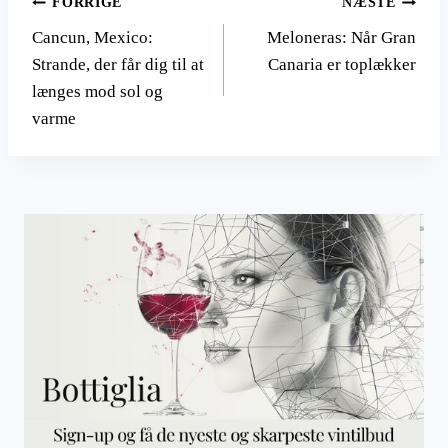
Indlægsnavigation
FORRIGE
NÆSTE
Cancun, Mexico:
Meloneras: Når Gran
Strande, der får dig til at
Canaria er toplækker
længes mod sol og
varme