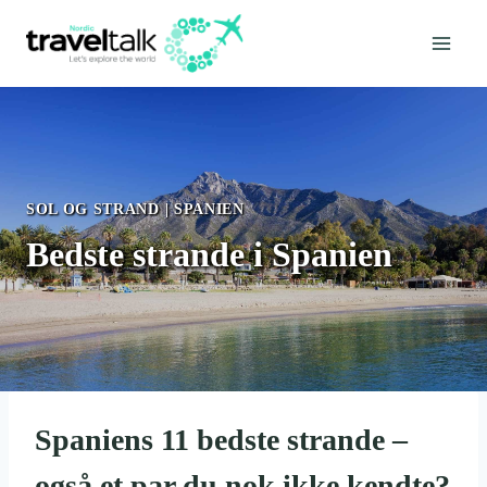
Fortsæt
til
indhold
SOL OG STRAND
|
SPANIEN
Bedste strande i Spanien
Spaniens 11 bedste strande –
også et par du nok ikke kendte?