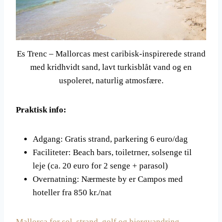
Es Trenc – Mallorcas mest caribisk-inspirerede strand
med kridhvidt sand, lavt turkisblåt vand og en
uspoleret, naturlig atmosfære.
Praktisk info:
Adgang: Gratis strand, parkering 6 euro/dag
Faciliteter: Beach bars, toiletrner, solsenge til
leje (ca. 20 euro for 2 senge + parasol)
Overnatning: Nærmeste by er Campos med
hoteller fra 850 kr./nat
Mallorca for sol, strand, golf og bjergvandring