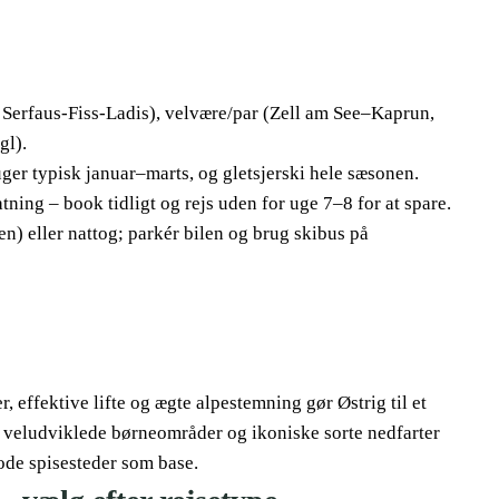
, Serfaus-Fiss-Ladis), velvære/par (Zell am See–Kaprun,
gl).
ger typisk januar–marts, og gletsjerski hele sæsonen.
tning – book tidligt og rejs uden for uge 7–8 for at spare.
n) eller nattog; parkér bilen og brug skibus på
ffektive lifte og ægte alpestemning gør Østrig til et
, veludviklede børneområder og ikoniske sorte nedfarter
ode spisesteder som base.