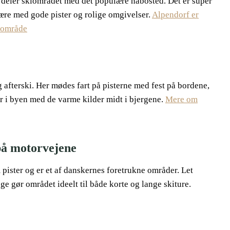
g deler skiområdet med det populære nabosted. Det er super
fære med gode pister og rolige omgivelser.
Alpendorf er
kiområde
 afterski. Her mødes fart på pisterne med fest på bordene,
r i byen med de varme kilder midt i bjergene.
Mere om
på motorvejene
pister og er et af danskernes foretrukne områder. Let
e gør området ideelt til både korte og lange skiture.