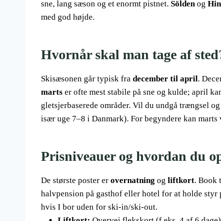
sne, lang sæson og et enormt pistnet.
Sölden
og
Hin
med god højde.
Hvornår skal man tage af sted
Skisæsonen går typisk fra
december til april
. Dece
marts
er ofte mest stabile på sne og kulde; april ka
gletsjerbaserede områder. Vil du undgå trængsel og 
især uge 7–8 i Danmark). For begyndere kan marts væ
Prisniveauer og hvordan du op
De største poster er
overnatning
og
liftkort
. Book 
halvpension på gasthof eller hotel for at holde sty
hvis I bor uden for ski-in/ski-out.
Liftkort:
Overvej flekskort (f.eks. 4 af 6 dage),