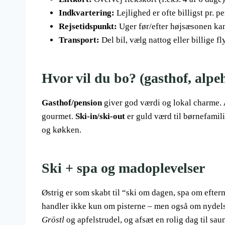
Indkvartering:
Lejlighed er ofte billigst pr. 
Rejsetidspunkt:
Uger før/efter højsæsonen ka
Transport:
Del bil, vælg nattog eller billige f
Hvor vil du bo? (gasthof, alpeh
Gasthof/pension
giver god værdi og lokal charme.
gourmet.
Ski-in/ski-out
er guld værd til børnefamil
og køkken.
Ski + spa og madoplevelser
Østrig er som skabt til “ski om dagen, spa om efterm
handler ikke kun om pisterne – men også om nydelse
Gröstl
og apfelstrudel, og afsæt en rolig dag til s