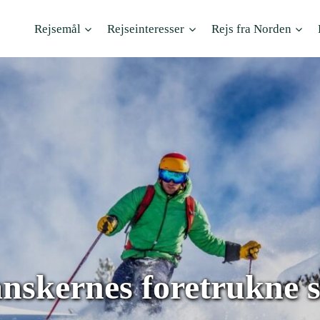
Rejsemål
Rejseinteresser
Rejs fra Norden
danskernes foretrukne 