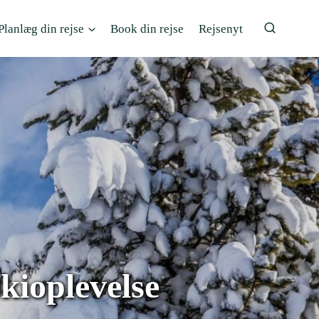
Planlæg din rejse
Book din rejse
Rejsenyt
skioplevelse