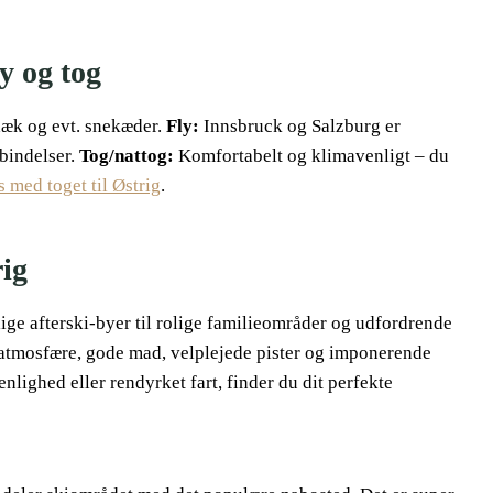
y og tog
dæk og evt. snekæder.
Fly:
Innsbruck og Salzburg er
bindelser.
Tog/nattog:
Komfortabelt og klimavenligt – du
s med toget til Østrig
.
rig
vlige afterski-byer til rolige familieområder og udfordrende
e atmosfære, gode mad, velplejede pister og imponerende
lighed eller rendyrket fart, finder du dit perfekte