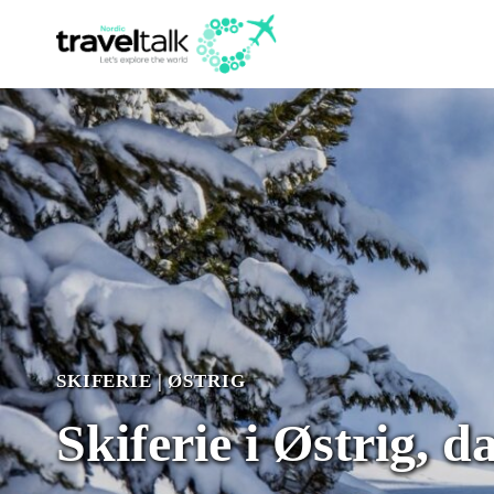
Fortsæt
til
indhold
SKIFERIE
|
ØSTRIG
Skiferie i Østrig, 