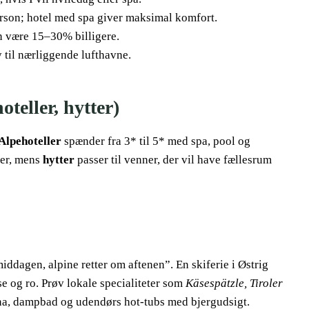
person; hotel med spa giver maksimal komfort.
n være 15–30% billigere.
ly til nærliggende lufthavne.
oteller, hytter)
Alpehoteller
spænder fra 3* til 5* med spa, pool og
ier, mens
hytter
passer til venner, der vil have fællesrum
iddagen, alpine retter om aftenen”. En skiferie i Østrig
 og ro. Prøv lokale specialiteter som
Käsespätzle, Tiroler
auna, dampbad og udendørs hot-tubs med bjergudsigt.