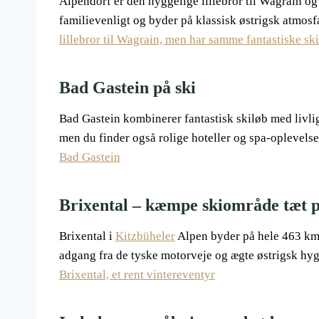
Alpendorf er den hyggelige lillebror til Wagrain o
familievenligt og byder på klassisk østrigsk atmos
lillebror til Wagrain, men har samme fantastiske s
Bad Gastein på ski
Bad Gastein kombinerer fantastisk skiløb med livlig
men du finder også rolige hoteller og spa-oplevelse
Bad Gastein
Brixental – kæmpe skiområde tæt 
Brixental i
Kitzbüheler
Alpen byder på hele 463 km 
adgang fra de tyske motorveje og ægte østrigsk hygg
Brixental, et rent vintereventyr