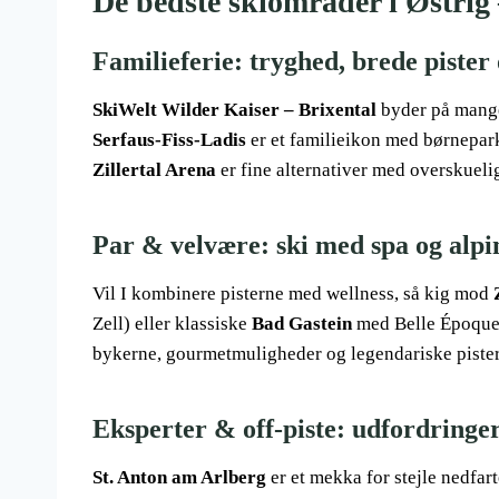
De bedste skiområder i Østrig 
Familieferie: tryghed, brede pister
SkiWelt Wilder Kaiser – Brixental
byder på mange 
Serfaus-Fiss-Ladis
er et familieikon med børnepar
Zillertal Arena
er fine alternativer med overskuel
Par & velvære: ski med spa og alpi
Vil I kombinere pisterne med wellness, så kig mod
Zell) eller klassiske
Bad Gastein
med Belle Époque-
bykerne, gourmetmuligheder og legendariske pister
Eksperter & off-piste: udfordring
St. Anton am Arlberg
er et mekka for stejle nedfar