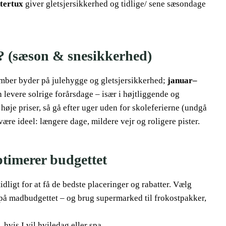
tertux
giver gletsjersikkerhed og tidlige/ sene sæsondage
? (sæson & snesikkerhed)
mber byder på julehygge og gletsjersikkerhed;
januar–
n levere solrige forårsdage – især i højtliggende og
høje priser, så gå efter uger uden for skoleferierne (undgå
re ideel: længere dage, mildere vejr og roligere pister.
timerer budgettet
tidligt for at få de bedste placeringer og rabatter. Vælg
r på madbudgettet – og brug supermarked til frokostpakker,
 hvis I vil hviledag eller spa.