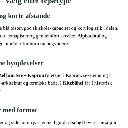
– vælg efter rejsetype
 og korte afstande
blå pister, god skiskole-kapacitet og kort logistik i dalen.
ker, temapister og gennemført service.
Alpbachtal
og
ige områder for børn og begyndere.
ne byoplevelser
Zell am See – Kaprun
(gletsjer i Kaprun, sø-stemning i
arkitektur og termiske bade. I
Kitzbühel
får I historisk
.
er med format
ter og sidecountry, især med guide.
Ischgl
leverer højalpin