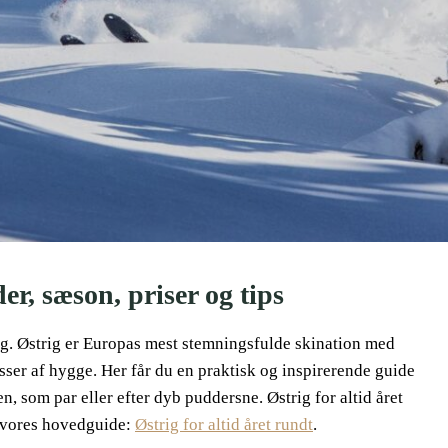
er, sæson, priser og tips
ing. Østrig er Europas mest stemningsfulde skination med
ser af hygge. Her får du en praktisk og inspirerende guide
en, som par eller efter dyb puddersne. Østrig for altid året
æs vores hovedguide:
Østrig for altid året rundt
.