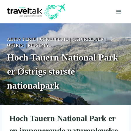
Fortsæt
til
indhold
AKTIV FERIE
|
CYKELFERIE
|
NATURREJSER
|
ØSTRIG
|
REJSEMÅL
Hoch Tauern National Park
er Østrigs største
nationalpark
Hoch Tauern National Park er
en imponerende naturoplevelse