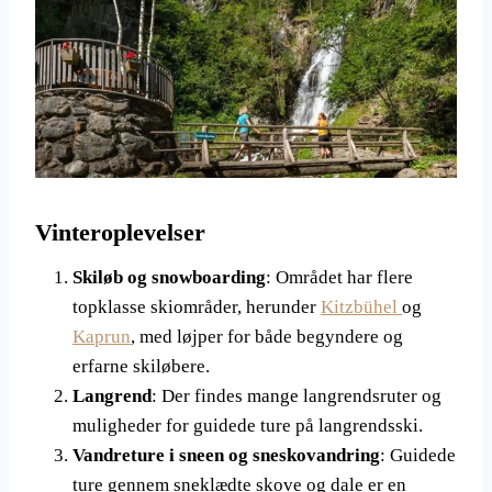
Vinteroplevelser
Skiløb og snowboarding
: Området har flere
topklasse skiområder, herunder
Kitzbühel
og
Kaprun
, med løjper for både begyndere og
erfarne skiløbere.
Langrend
: Der findes mange langrendsruter og
muligheder for guidede ture på langrendsski.
Vandreture i sneen og sneskovandring
: Guidede
ture gennem sneklædte skove og dale er en