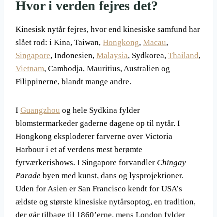
Hvor i verden fejres det?
Kinesisk nytår fejres, hvor end kinesiske samfund har
slået rod: i Kina, Taiwan,
Hongkong
,
Macau
,
Singapore
, Indonesien,
Malaysia
, Sydkorea,
Thailand
,
Vietnam
, Cambodja, Mauritius, Australien og
Filippinerne, blandt mange andre.
I
Guangzhou
og hele Sydkina fylder
blomstermarkeder gaderne dagene op til nytår. I
Hongkong eksploderer farverne over Victoria
Harbour i et af verdens mest berømte
fyrværkerishows. I Singapore forvandler
Chingay
Parade
byen med kunst, dans og lysprojektioner.
Uden for Asien er San Francisco kendt for USA’s
ældste og største kinesiske nytårsoptog, en tradition,
der går tilbage til 1860’erne, mens London fylder