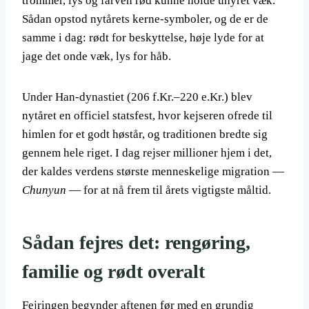
trommer, lys og farven rød kunne holde uhyret væk.
Sådan opstod nytårets kerne-symboler, og de er de
samme i dag: rødt for beskyttelse, høje lyde for at
jage det onde væk, lys for håb.
Under Han-dynastiet (206 f.Kr.–220 e.Kr.) blev
nytåret en officiel statsfest, hvor kejseren ofrede til
himlen for et godt høstår, og traditionen bredte sig
gennem hele riget. I dag rejser millioner hjem i det,
der kaldes verdens største menneskelige migration —
Chunyun
— for at nå frem til årets vigtigste måltid.
Sådan fejres det: rengøring,
familie og rødt overalt
Fejringen begynder aftenen før med en grundig