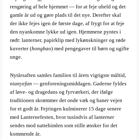
rengøring af hele hjemmet — for at feje uheld og det
gamle år ud og gøre plads til det nye. Derefter skal
der ikke fejes igen de første dage, af frygt for at feje
den nyankomne lykke ud igen. Hjemmene pyntes i
rødt: lanterner, papirklip med lykønskninger og røde
kuverter (
hongbao
) med pengegaver til børn og ugifte
unge.
Nytårsaften samles familien til årets vigtigste måltid,
nianyefan
— genforeningsmiddagen. Gaderne fyldes
af løve- og dragedans og fyrværkeri, der ifølge
traditionen skræmmer det onde væk og baner vejen
for et godt år. Fejringen kulminerer 15 dage senere
med Lanternefesten, hvor tusindvis af lanterner
sendes mod nattehimlen som stille ønsker for det
kommende år.