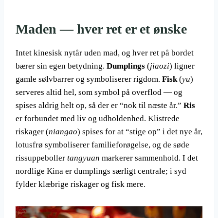
Maden — hver ret er et ønske
Intet kinesisk nytår uden mad, og hver ret på bordet
bærer sin egen betydning.
Dumplings
(
jiaozi
) ligner
gamle sølvbarrer og symboliserer rigdom.
Fisk
(
yu
)
serveres altid hel, som symbol på overflod — og
spises aldrig helt op, så der er “nok til næste år.”
Ris
er forbundet med liv og udholdenhed. Klistrede
riskager (
niangao
) spises for at “stige op” i det nye år,
lotusfrø symboliserer familieforøgelse, og de søde
rissuppeboller
tangyuan
markerer sammenhold. I det
nordlige Kina er dumplings særligt centrale; i syd
fylder klæbrige riskager og fisk mere.