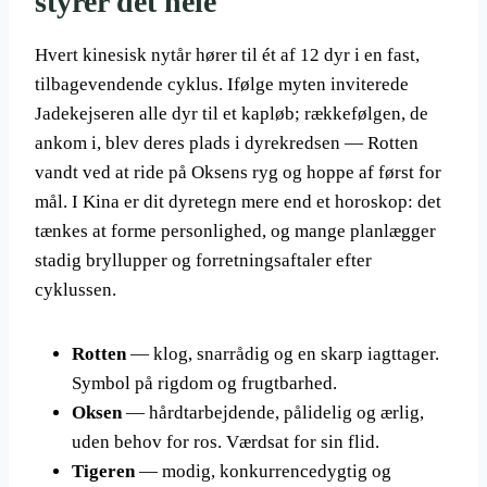
styrer det hele
Hvert kinesisk nytår hører til ét af 12 dyr i en fast,
tilbagevendende cyklus. Ifølge myten inviterede
Jadekejseren alle dyr til et kapløb; rækkefølgen, de
ankom i, blev deres plads i dyrekredsen — Rotten
vandt ved at ride på Oksens ryg og hoppe af først for
mål. I Kina er dit dyretegn mere end et horoskop: det
tænkes at forme personlighed, og mange planlægger
stadig bryllupper og forretningsaftaler efter
cyklussen.
Rotten
— klog, snarrådig og en skarp iagttager.
Symbol på rigdom og frugtbarhed.
Oksen
— hårdtarbejdende, pålidelig og ærlig,
uden behov for ros. Værdsat for sin flid.
Tigeren
— modig, konkurrencedygtig og