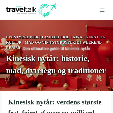
Fortsæt
til
indhold
EVENTYRREJSER
|
FAMILIEFERIE
|
KINA
|
KUNST OG
KULTUR
|
MAD OG VIN
|
STORBYFERIE
|
WEEKEND
REJSER
Kinesisk nytår: historie,
mad, dyretegn og traditioner
Kinesisk nytår: verdens største
fest, fejret af over en milliard