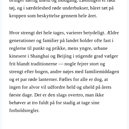
bringer særlig uheld og modgang. Løsningen er rødt
tøj, og i særdeleshed røde underbukser, båret tæt på
kroppen som beskyttelse gennem hele året.
Hvor strengt det hele tages, varierer betydeligt. Ældre
generationer og familier på landet holder ofte fast i
reglerne til punkt og prikke, mens yngre, urbane
kinesere i Shanghai og Beijing i stigende grad vælger
frit blandt traditionerne — nogle fejrer stort og
strengt efter bogen, andre nøjes med familiemiddagen
og et par røde lanterner. Fælles for alle er dog, at
ingen for alvor vil udfordre held og uheld på årets
første dage. Det er den slags overtro, man ikke
behøver at tro fuldt på for stadig at tage sine
forholdsregler.