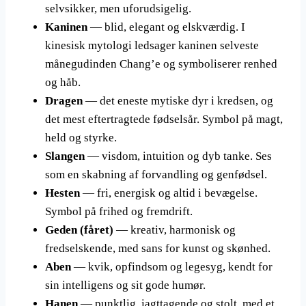
selvsikker, men uforudsigelig.
Kaninen
— blid, elegant og elskværdig. I
kinesisk mytologi ledsager kaninen selveste
månegudinden Chang’e og symboliserer renhed
og håb.
Dragen
— det eneste mytiske dyr i kredsen, og
det mest eftertragtede fødselsår. Symbol på magt,
held og styrke.
Slangen
— visdom, intuition og dyb tanke. Ses
som en skabning af forvandling og genfødsel.
Hesten
— fri, energisk og altid i bevægelse.
Symbol på frihed og fremdrift.
Geden (fåret)
— kreativ, harmonisk og
fredselskende, med sans for kunst og skønhed.
Aben
— kvik, opfindsom og legesyg, kendt for
sin intelligens og sit gode humør.
Hanen
— punktlig, iagttagende og stolt, med et