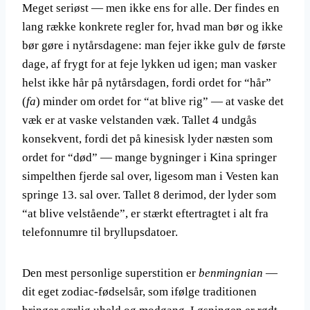
Meget seriøst — men ikke ens for alle. Der findes en
lang række konkrete regler for, hvad man bør og ikke
bør gøre i nytårsdagene: man fejer ikke gulv de første
dage, af frygt for at feje lykken ud igen; man vasker
helst ikke hår på nytårsdagen, fordi ordet for “hår”
(
fa
) minder om ordet for “at blive rig” — at vaske det
væk er at vaske velstanden væk. Tallet 4 undgås
konsekvent, fordi det på kinesisk lyder næsten som
ordet for “død” — mange bygninger i Kina springer
simpelthen fjerde sal over, ligesom man i Vesten kan
springe 13. sal over. Tallet 8 derimod, der lyder som
“at blive velstående”, er stærkt eftertragtet i alt fra
telefonnumre til bryllupsdatoer.
Den mest personlige superstition er
benmingnian
—
dit eget zodiac-fødselsår, som ifølge traditionen