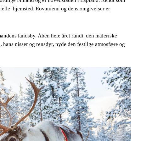
nordlige Finland og er hovedstaden i Lapland. Kendt som
cielle’ hjemsted, Rovaniemi og dens omgivelser er
mandens landsby. Åben hele året rundt, den maleriske
 hans nisser og rensdyr, nyde den festlige atmosfære og