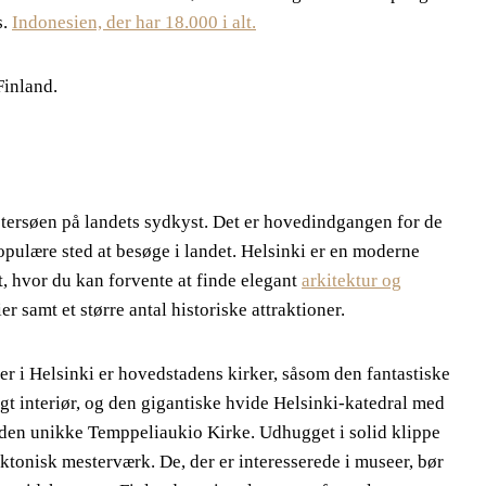
s.
Indonesien, der har 18.000 i alt.
Finland.
stersøen på landets sydkyst. Det er hovedindgangen for de
populære sted at besøge i landet. Helsinki er en moderne
et, hvor du kan forvente at finde elegant
arkitektur og
er samt et større antal historiske attraktioner.
 i Helsinki er hovedstadens kirker, såsom den fantastiske
igt interiør, og den gigantiske hvide Helsinki-katedral med
 den unikke Temppeliaukio Kirke. Udhugget i solid klippe
ektonisk mesterværk. De, der er interesserede i museer, bør