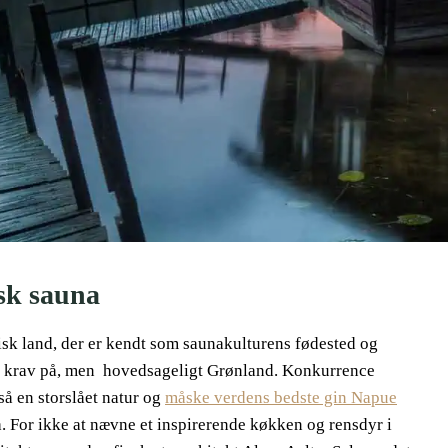
isk sauna
isk land, der er kendt som saunakulturens fødested og
r krav på, men hovedsageligt Grønland. Konkurrence
så en storslået natur og
måske verdens bedste gin Napue
 For ikke at nævne et inspirerende køkken og rensdyr i