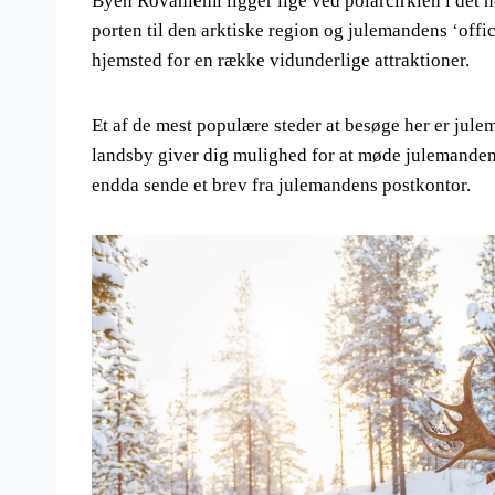
Byen Rovaniemi ligger lige ved polarcirklen i det 
porten til den arktiske region og julemandens ‘offi
hjemsted for en række vidunderlige attraktioner.
Et af de mest populære steder at besøge her er jule
landsby giver dig mulighed for at møde julemanden,
endda sende et brev fra julemandens postkontor.