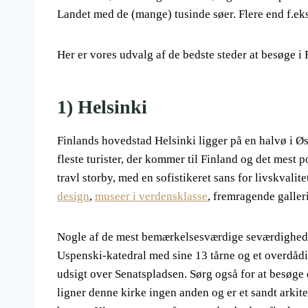
Landet med de (mange) tusinde søer. Flere end f.ek
Her er vores udvalg af de bedste steder at besøge i 
1) Helsinki
Finlands hovedstad Helsinki ligger på en halvø i Ø
fleste turister, der kommer til Finland og det mest 
travl storby, med en sofistikeret sans for livskvalit
design
,
museer i verdensklasse
, fremragende galleri
Nogle af de mest bemærkelsesværdige seværdigheder
Uspenski-katedral med sine 13 tårne ​​og et overdåd
udsigt over Senatspladsen. Sørg også for at besøge
ligner denne kirke ingen anden og er et sandt arkit