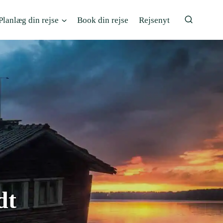
Planlæg din rejse
Book din rejse
Rejsenyt
dt