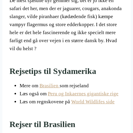
De mest sjældne dyr gemmer sig, det er jo ikke en
safari det her, men der er jaguarer, cougars, anakonda
slanger, vilde piranhaer (kødædende fisk) kæmpe
vampyr flagermus og store edderkopper. I det store
hele er det hele fascinerende og ikke specielt mere
farligt end gå over vejen i en større dansk by. Hvad
vil du helst ?
Rejsetips til Sydamerika
Mere om
Brasilien
som rejseland
Læs også om
Peru og Inkaernes gigantiske rige
Læs om regnskovene på
World Wildlifes side
Rejser til Brasilien