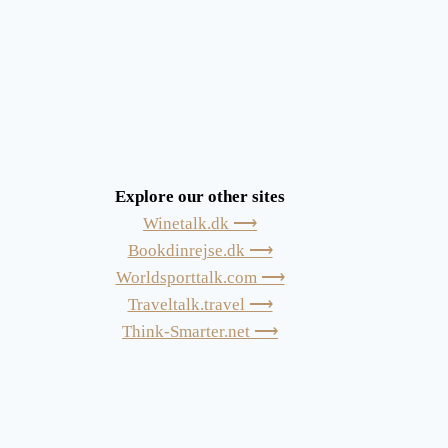
Explore our other sites
Winetalk.dk ⟶
Bookdinrejse.dk ⟶
Worldsporttalk.com ⟶
Traveltalk.travel ⟶
Think-Smarter.net ⟶