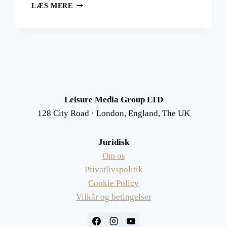
BESØG
LÆS MERE
BUDAPEST
I
UNGARN
(OLD
VERSION)
Leisure Media Group LTD
128 City Road · London, England, The UK
Juridisk
Om os
Privatlivspolitik
Cookie Policy
Vilkår og betingelser