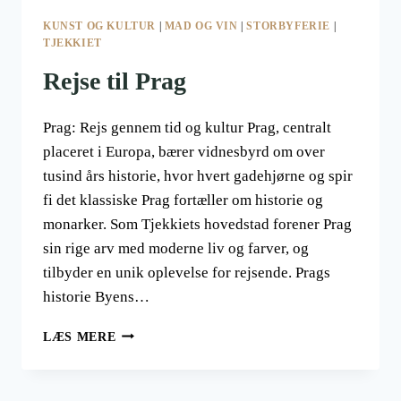
KUNST OG KULTUR
|
MAD OG VIN
|
STORBYFERIE
|
TJEKKIET
Rejse til Prag
Prag: Rejs gennem tid og kultur Prag, centralt
placeret i Europa, bærer vidnesbyrd om over
tusind års historie, hvor hvert gadehjørne og spir
fi det klassiske Prag fortæller om historie og
monarker. Som Tjekkiets hovedstad forener Prag
sin rige arv med moderne liv og farver, og
tilbyder en unik oplevelse for rejsende. Prags
historie Byens…
REJSE
LÆS MERE
TIL
PRAG