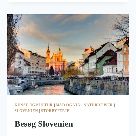
DET
NYE
SYDLIGE
EUROPA
KUNST OG KULTUR
|
MAD OG VIN
|
NATURREJSER
|
SLOVENIEN
|
STORBYFERIE
Besøg Slovenien