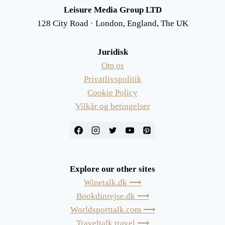
Leisure Media Group LTD
128 City Road · London, England, The UK
Juridisk
Om os
Privatlivspolitik
Cookie Policy
Vilkår og betingelser
Explore our other sites
Winetalk.dk ⟶
Bookdinrejse.dk ⟶
Worldsporttalk.com ⟶
Traveltalk.travel ⟶