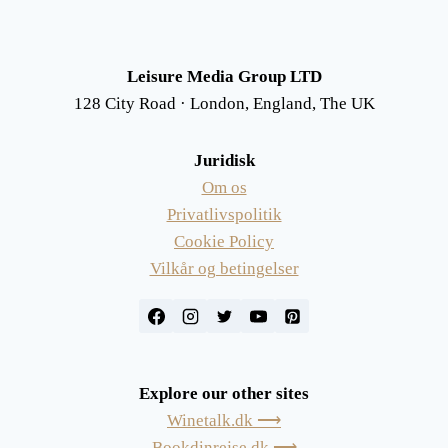
Leisure Media Group LTD
128 City Road · London, England, The UK
Juridisk
Om os
Privatlivspolitik
Cookie Policy
Vilkår og betingelser
Explore our other sites
Winetalk.dk ⟶
Bookdinrejse.dk ⟶