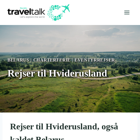
Fortsæt
til
indhold
BELARUS
|
CHARTERFERIE
|
EVENTYRREJSER
Rejser til Hviderusland
Rejser til Hviderusland, også
kaldet Belarus