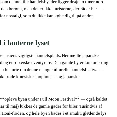
t som denne lille handelsby, der ligger drøje to timer nord
en berømt, men det er ikke turisterne, der råder her —
for nostalgi, som du ikke kan købe dig til på andre
 i lanterne lyset
østasiens vigtigste handelsplads. Her mødte japanske
d og europæiske eventyrere. Den gamle by er kun omkring
 en historie om denne mangekulturelle handelsfestival —
nkelrøde kinesiske shophouses og japanske
 at **opleve byen under Full Moon Festival** — også kaldet
r til maj) lukkes de gamle gader for biler. Tusindvis af
 Hoai-floden, og hele byen bades i et smukt, glødende lys.