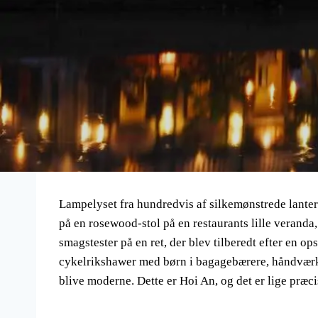
Lampelyset fra hundredvis af silkemønstrede lanter
på en rosewood-stol på en restaurants lille veranda
smagstester på en ret, der blev tilberedt efter en o
cykelrikshawer med børn i bagagebærere, håndværke
blive moderne. Dette er Hoi An, og det er lige præc