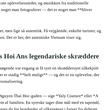
vate oplevelsessteder, og musikken fra traditionelle
e noget man fotograferer — det er noget man **bliver
, men lige så autentisk. Få vejgående, enkelte turister, og
n. Det er her, det autentiske Vietnam viser sig.
hos Hoi Ans legendariske skræddere
esøgende var engang at få syet en skræddersyet silkekjole
et er stadig **helt muligt** — og det er en oplevelse, der
sonalisering.
 Nguyen Thai Hoc-gaden — sige *Yaly Couture* eller *A
 af familien. En syerske tager dine mål med en tapemål,
res du for hundreder af silkeprøver i farver fra dybeste