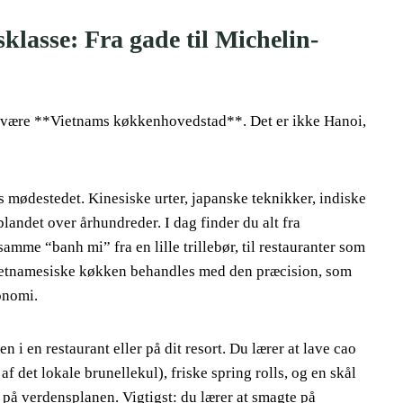
klasse: Fra gade til Michelin-
at være **Vietnams køkkenhovedstad**. Det er ikke Hanoi,
s mødestedet. Kinesiske urter, japanske teknikker, indiske
blandet over århundreder. I dag finder du alt fra
amme “banh mi” fra en lille trillebør, til restauranter som
etnamesiske køkken behandles med den præcision, som
ronomi.
 i en restaurant eller på dit resort. Du lærer at lave cao
f det lokale brunellekul), friske spring rolls, og en skål
på verdensplanen. Vigtigst: du lærer at smagte på