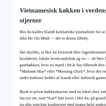
Vietnamesisk køkken i verdens
stjerner
Hoi An kaldes blandt kulinariske journalister for 
ikke Ho Chi Minh — det er denne lilleby.
Det skyldes, at Hoi An historisk blev ingrediensene
krydderier, lokale ferskvandsfisk og ris — alt blev 
gatekøkken, hvor en mand i 60 år har tilberedt den s
*Madame Hoa* eller *Morning Glory*, hvor det vi
andre kulturer holder af fransk eller italiensk gast
Book et privat køkkenkursus med en lokal chef, enten
lau (en ret, som *kun* kan laves i Hoi An, på grund a
tro pho som kan konkurrere med nogen helst anden 