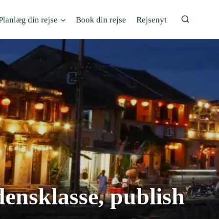
Planlæg din rejse
Book din rejse
Rejsenyt
nsklasse, publish