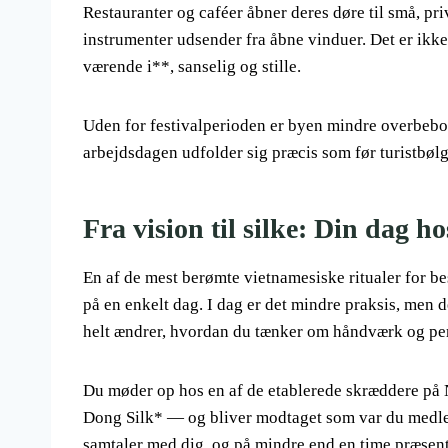
Restauranter og caféer åbner deres døre til små, pri
instrumenter udsender fra åbne vinduer. Det er ikk
værende i**, sanselig og stille.
Uden for festivalperioden er byen mindre overbeboet
arbejdsdagen udfolder sig præcis som før turistbølge
Fra vision til silke: Din dag 
En af de mest berømte vietnamesiske ritualer for b
på en enkelt dag. I dag er det mindre praksis, men d
helt ændrer, hvordan du tænker om håndværk og per
Du møder op hos en af de etablerede skræddere på
Dong Silk* — og bliver modtaget som var du medlem
samtaler med dig, og på mindre end en time præsente