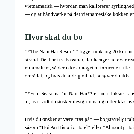
vietnamesisk — hvordan man kalibrerer syrlinghede
— og at håndværke på det vietnamesiske køkken er l
Hvor skal du bo
**The Nam Hai Resort** ligger omkring 20 kilomete
strand. Det har fire bassiner, der hænger ud over ri
minimalism, så der ikke er noget at forurene stille.
området, og hvis du aldrig vil ud, behøver du ikke.
**Four Seasons The Nam Hai** er mere luksus-kla
af, hvorvidt du ønsker design-nostalgi eller klassis
Hvis du ønsker at være *tæt på* — bogstaveligt tal
såsom *Hoi An Historic Hotel* eller *Almanity Hoi