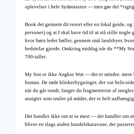
oplevelser i hele Sydøstasien — men gør det *rigtig
Book det gennem dit resort eller en lokal guide, o
personer) og at I skal have tid til at stå stille nogl
hvor børn leder bøfler, gennem små landsbyer, hvo
bedstefar gjorde. Omkring middag når du **My 
700-tallet.
My Son er ikke Angkor Wat — det er mindre, mere 
human. De røde klinkerbygninger, der var helicoide 
når du går rundt, fanger du fragmenterne af snegles
ansigter som smiler på måder, der er helt uafhængig
Det handler ikke om at se mest — det handler om at
bliver en slags anden handelskaravane, der passere