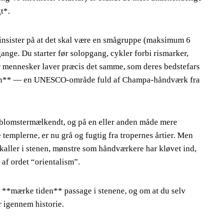
t*.
g insister på at det skal være en smågruppe (maksimum 6
e gange. Du starter før solopgang, cykler forbi rismarker,
r mennesker laver præcis det samme, som deres bedstefars
Son** — en UNESCO-område fuld af Champa-håndværk fra
blomstermælkendt, og på en eller anden måde mere
templerne, er nu grå og fugtig fra tropernes årtier. Men
kaller i stenen, mønstre som håndværkere har kløvet ind,
 af ordet “orientalism”.
 **mærke tiden** passage i stenene, og om at du selv
r igennem historie.