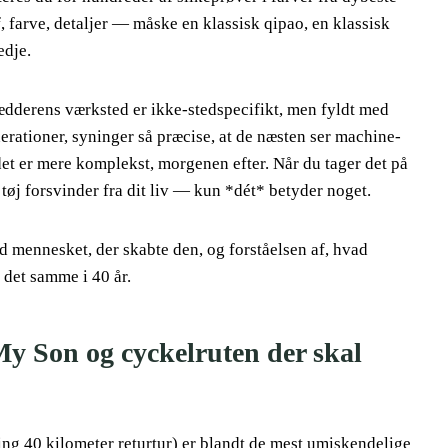
, farve, detaljer — måske en klassisk qipao, en klassisk
edje.
rædderens værksted er ikke-stedspecifikt, men fyldt med
erationer, syninger så præcise, at de næsten ser machine-
 det er mere komplekst, morgenen efter. Når du tager det på
 tøj forsvinder fra dit liv — kun *dét* betyder noget.
d mennesket, der skabte den, og forståelsen af, hvad
 det samme i 40 år.
y Son og cyckelruten der skal
ng 40 kilometer returtur) er blandt de mest umiskendelige