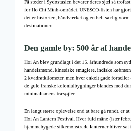
Få steder i Sydøstasien bevarer deres sjæl så trofas
for Ho Chi Minh-området. UNESCO-listen har gjort d
det er historien, håndværket og en helt særlig vorm 
destinationer.
Den gamle by: 500 år af handel
Hoi An blev grundlagt i det 15. århundrede som syd
handelsmænd, kinesiske smuglere, indiske købmæn
2 kvadratkilometer, men hver enkelt gade fortæller
de gule franske kolonialbygninger blandes med du
minimalismens træsøjler.
En langt større oplevelse end at bare gå rundt, er
Hoi An Lantern Festival. Hver fuld måne (især februa
hjemmebygede silkemønstrede lanterner bliver sat i