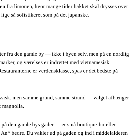
n fra limonen, hvor mange tider hakket skal drysses over
ige så sofistikeret som på det japanske.
r fra den gamle by — ikke i byen selv, men på en nordlig
smarker, og værelses er indrettet med vietnamesisk
 Restauranterne er verdensklasse, spas er det bedste på
ssisk, men samme grund, samme strand — valget afhænger
k magnolia.
t på den gamle bys gader — er små boutique-hoteller
 An* bedre. Du vakler ud på gaden og ind i middelalderen