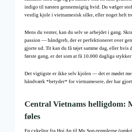
indigo til næsten gennemsigtig hvid. Du vælger stof
vestlig kjole i vietnamesisk silke, eller noget helt tr
Mens du venter, kan du selv se arbejdet i gang. Sk
passion — håndgreb, der er perfektioneret over gen
gjorte ud. Tit kan du få tøjet samme dag, eller hvis
første gang, er det som at få 10.000 dagliga stykker
Det vigtigste er ikke selv kjolen — det er mødet me
håndværk *betyder* for vietnamesere, der har gjort
Central Vietnams helligdom: M
føles
En cykeltur fra Hoi An til My Son-templerne (omkri