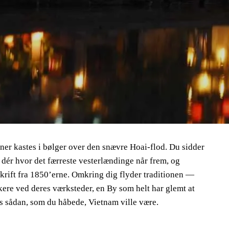
ner kastes i bølger over den snævre Hoai-flod. Du sidder
, dér hvor det færreste vesterlændinge når frem, og
pskrift fra 1850’erne. Omkring dig flyder traditionen —
re ved deres værksteder, en By som helt har glemt at
is sådan, som du håbede, Vietnam ville være.