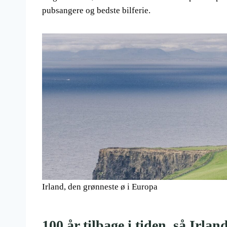
pubsangere og bedste bilferie.
Irland, den grønneste ø i Europa
100 år tilbage i tiden, så Irla