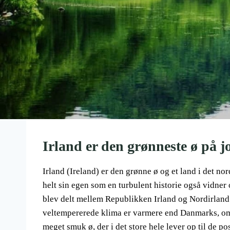
Irland er den grønneste ø på j
Irland (Ireland) er den grønne ø og et land i det n
helt sin egen som en turbulent historie også vidner
blev delt mellem Republikken Irland og Nordirland. 
veltempererede klima er varmere end Danmarks, om e
meget smuk ø, der i det store hele lever op til de p