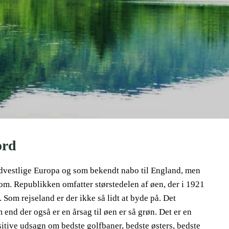
ord
ordvestlige Europa og som bekendt nabo til England, men
 om. Republikken omfatter størstedelen af øen, der i 1921
Som rejseland er der ikke så lidt at byde på. Det
nd der også er en årsag til øen er så grøn. Det er en
ositive udsagn om bedste golfbaner, bedste østers, bedste