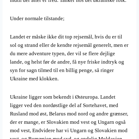
indtil der atter er fred. Tanker hos det ukrainske folk.
Under normale tilstande;
Landet er måske ikke dit top rejsemål, hvis du er til
sol og strand eller de kendte rejsemål generelt, men er
du mere adventure typen, der vil se flere dejlige
lande, og helst før de andre, få nye friske indtryk og
syn for sagn tilmed til en billig penge, så ringer
Ukraine med klokken.
Ukraine ligger som bekendt i Østeuropa. Landet
ligger ved den nordøstlige del af Sortehavet, med
Rusland mod øst, Belarus mod nord og andre grænser,
der er mange, er Slovakien mod vest og Ungarn også
mod vest, Endvidere har vi Ungarn og Slovakien mod
vest, og Rumænien mod syd, og endelig Moldavien