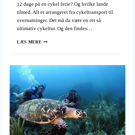
N
12 dage på en cykel ferie? Og hvilke lande
E
tilmed. Alt er arrangeret fra cykeltransport til
R
overnatninger. Det må da være en ret så
E
ultimativ cykeltur. Og den findes…
N
D
D
N
LÆS MERE
E
U
N
M
U
E
L
R
T
E
I
F
M
O
A
R
T
T
I
U
V
R
E
I
C
S
Y
T