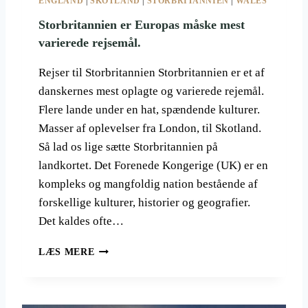
ENGLAND
|
SKOTLAND
|
STORBRITANNIEN
|
WALES
:
D
Storbritannien er Europas måske mest
A
varierede rejsemål.
M
P
Rejser til Storbritannien Storbritannien er et af
T
danskernes mest oplagte og varierede rejemål.
O
G
Flere lande under en hat, spændende kulturer.
,
Masser af oplevelser fra London, til Skotland.
V
Så lad os lige sætte Storbritannien på
E
landkortet. Det Forenede Kongerige (UK) er en
T
E
kompleks og mangfoldig nation bestående af
R
forskellige kulturer, historier og geografier.
A
Det kaldes ofte…
N
B
S
A
LÆS MERE
T
N
O
E
R
R
B