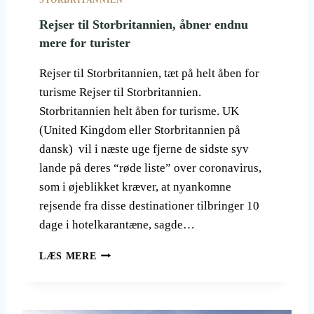
N
S
Rejser til Storbritannien, åbner endnu
M
mere for turister
E
S
Rejser til Storbritannien, tæt på helt åben for
T
turisme Rejser til Storbritannien.
M
Y
Storbritannien helt åben for turisme. UK
S
(United Kingdom eller Storbritannien på
T
dansk) vil i næste uge fjerne de sidste syv
I
lande på deres “røde liste” over coronavirus,
S
K
som i øjeblikket kræver, at nyankomne
E
rejsende fra disse destinationer tilbringer 10
G
dage i hotelkarantæne, sagde…
I
G
R
A
LÆS MERE
E
S
J
T
S
O
E