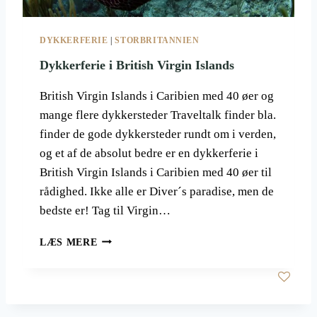
K
E
E
R
L
DYKKERFERIE
|
STORBRITANNIEN
F
E
Dykkerferie i British Virgin Islands
R
I
British Virgin Islands i Caribien med 40 øer og
E
mange flere dykkersteder Traveltalk finder bla.
G
finder de gode dykkersteder rundt om i verden,
E
N
og et af de absolut bedre er en dykkerferie i
N
British Virgin Islands i Caribien med 40 øer til
E
rådighed. Ikke alle er Diver´s paradise, men de
M
bedste er! Tag til Virgin…
5
L
D
A
LÆS MERE
Y
N
K
D
K
E
E
R