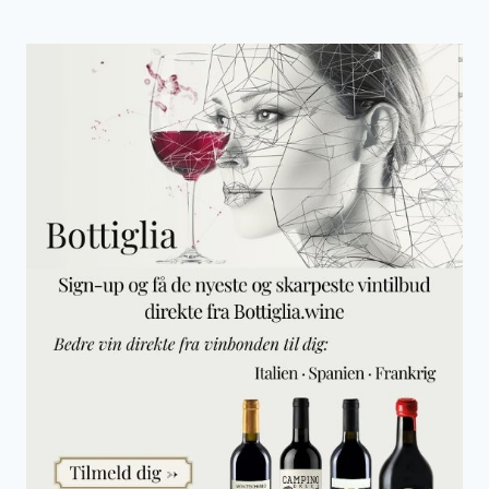
F
E
R
I
E
I
B
R
I
T
I
S
H
V
I
R
G
I
N
I
S