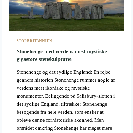
Å
T
L
I
.
L
A
T
B
STORBRITANNIEN
E
S
Stonehenge med verdens mest mystiske
Ø
gigastore stenskulpturer
G
E
Stonehenge og det sydlige England: En rejse
S
gennem historien Stonehenge rummer nogle af
T
O
verdens mest ikoniske og mystiske
R
monumenter. Beliggende på Salisbury-sletten i
B
det sydlige England, tiltrækker Stonehenge
R
besøgende fra hele verden, som ønsker at
I
T
opleve denne forhistoriske skønhed. Men
A
området omkring Stonehenge har meget mere
N