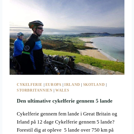
R
R
E
T
S
I
T
L
E
S
N
T
S
O
K
R
U
B
L
R
P
I
T
T
U
A
R
CYKELFERIE
|
EUROPA
|
IRLAND
|
SKOTLAND
|
N
E
STORBRITANNIEN
|
WALES
N
R
I
Den ultimative cykelferie gennem 5 lande
E
N
Cykelferie gennem fem lande i Great Britain og
,
Irland på 12 dage Cykelferie gennem 5 lande?
Å
Forestil dig at opleve 5 lande over 750 km på
B