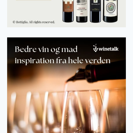
L
A
N
D
S