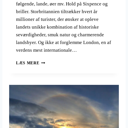
følgende, lande, øer mv. Hold på Sixpence og
K
E
briller. Storbritannien tiltrækker hvert år
M
millioner af turister, der ønsker at opleve
E
landets unikke kombination af historiske
S
T
seværdigheder, smuk natur og charmerende
V
landsbyer. Og ikke at forglemme London, en af
A
verdens mest internationale…
R
I
2
LÆS MERE
E
5
R
G
E
O
D
D
E
E
R
G
E
R
J
U
S
N
E
D
M
E