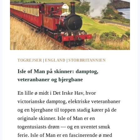
TOGREJSER
|
ENGLAND
|
STORBRITANNIEN
Isle of Man på skinner: damptog,
veteranbaner og bjergbane
En lille ø midt i Det Irske Hav, hvor
victorianske damptog, elektriske veteranbaner
og en bjergbane til toppen stadig kører på de
originale skinner. Isle of Man er en
togentusiasts drøm — og en uventet smuk
ferie. Isle of Man er en fascinerende ø med