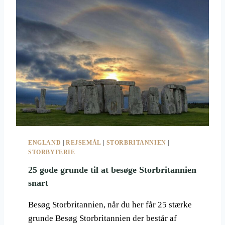
O
R
G
I
B
T
J
A
E
N
R
N
G
I
B
E
A
N
N
E
E
R
E
U
ENGLAND
|
REJSEMÅL
|
STORBRITANNIEN
|
R
STORBYFERIE
O
P
25 gode grunde til at besøge Storbritannien
A
snart
S
M
Besøg Storbritannien, når du her får 25 stærke
Å
grunde Besøg Storbritannien der består af
S